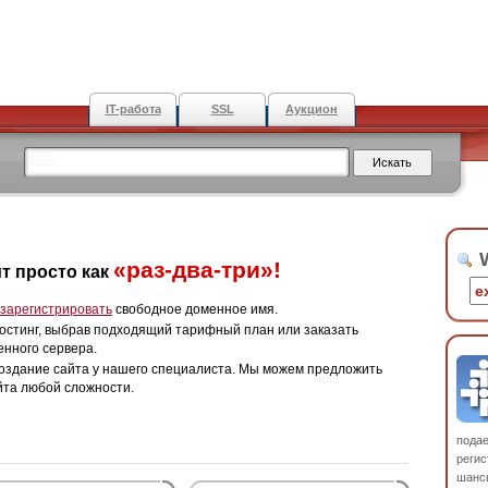
IT-работа
SSL
Аукцион
W
«раз-два-три»!
т просто как
зарегистрировать
свободное доменное имя.
остинг, выбрав подходящий тарифный план или заказать
енного сервера.
оздание сайта у нашего специалиста. Мы можем предложить
йта любой сложности.
пода
регис
шанс