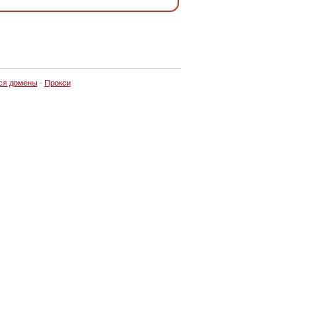
ся домены
·
Прокси