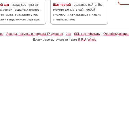
ой шаг
- заказ хостинга из
Шаг третий
- создание сайта. Вы
агаемых тарифных планов.
можете заказать сайт любой
 вы можете заказать у нас
сложности, связавшись с нашим
овку выделенного сервера.
специалистом.
ов
·
Аренда, покупка и продажа IP-адресов
·
Job
·
SSL-сертификаты
·
Освобождающие
Домен зарегистрирован через
i7.RU
.
Whois