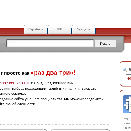
IT-работа
SSL
Аукцион
W
«раз-два-три»!
т просто как
зарегистрировать
свободное доменное имя.
остинг, выбрав подходящий тарифный план или заказать
енного сервера.
оздание сайта у нашего специалиста. Мы можем предложить
йта любой сложности.
пода
регис
шанс