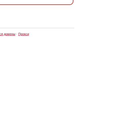
ся домены
·
Прокси