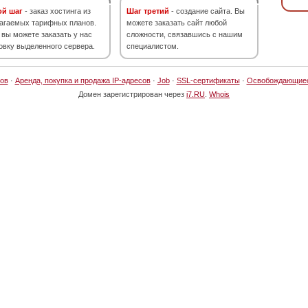
ой шаг
- заказ хостинга из
Шаг третий
- создание сайта. Вы
агаемых тарифных планов.
можете заказать сайт любой
 вы можете заказать у нас
сложности, связавшись с нашим
овку выделенного сервера.
специалистом.
ов
·
Аренда, покупка и продажа IP-адресов
·
Job
·
SSL-сертификаты
·
Освобождающие
Домен зарегистрирован через
i7.RU
.
Whois