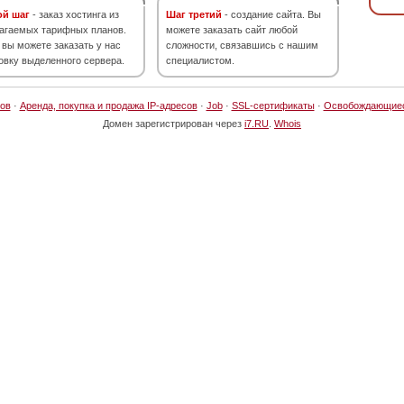
ой шаг
- заказ хостинга из
Шаг третий
- создание сайта. Вы
агаемых тарифных планов.
можете заказать сайт любой
 вы можете заказать у нас
сложности, связавшись с нашим
овку выделенного сервера.
специалистом.
ов
·
Аренда, покупка и продажа IP-адресов
·
Job
·
SSL-сертификаты
·
Освобождающие
Домен зарегистрирован через
i7.RU
.
Whois