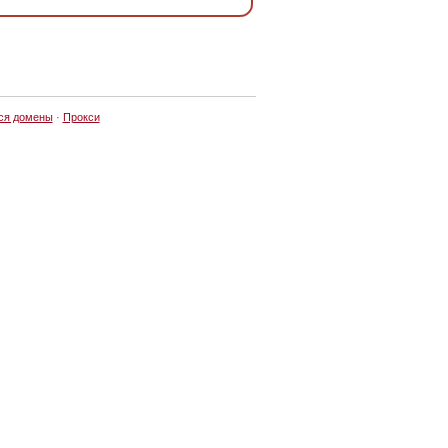
ся домены
·
Прокси