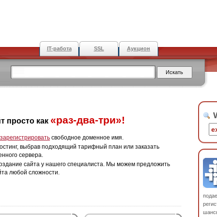
IT-работа
SSL
Аукцион
W
«раз-два-три»!
т просто как
зарегистрировать
свободное доменное имя.
остинг, выбрав подходящий тарифный план или заказать
енного сервера.
оздание сайта у нашего специалиста. Мы можем предложить
йта любой сложности.
пода
регис
шанс